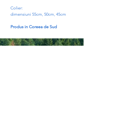
Colier:
dimensiuni 55cm, 50cm, 45cm
Produs in Coreea de Sud
Termeni si conditii
Greetings from CEO
Politica cookie-uri
About COMPANY
Protectia datelor cu
About BUSINESS
caracter personal
Reward Plan
A.N.P.C
Produse
ODR
Magazin
Contact
GEMMA ROMANIA SRL