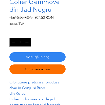
Colier Gemmove
din Jad Negru
Preț
Preț
 1.615,00 RON 
807,50 RON
normal
redus
inclus TVA
Cantitate
*
Adaugă în coș
Cumpără acum
O bijuterie pretioasa, produsa
doar in Gonju si Buyo
din Korea
Colierul din margele de jad
negru (pentru femei si barbati)