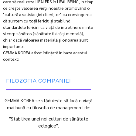
care să realizeze HEALERS în HEAL BEING, in timp
ce crește valoarea vieții noastre promovând o
"cultură a satisfacției clienților" cu convingerea
că suntem cu toții fericiți și stabilind
standardele fericirii ca viață de întreținere minte
și corp sănătos (sănătate fizică și mentală),
chiar dacă valoarea materială și onoarea sunt
importante.
GEMMA KOREA a fost înfințată in baza acestui
context!
FILOZOFIA COMPANIEI
GEMMA KOREA se stăduiește să facă o viață
mai bună cu filosofia de management de:
"Stabilirea unei noi culturi de sănătate
eclogice".