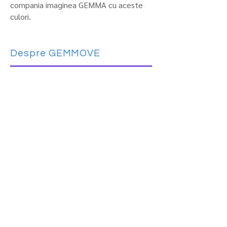
compania imaginea GEMMA cu aceste
culori.
Despre GEMMOVE
Am simbolizat semnificația unui brand
ecologic bazat pe natură și oameni și
care oferă onestitate, fidelitate, iubire
și fericirea, care sunt prețioase precum
pietre prețioase, pentru clienții din toată
lumea asupra filosofiei "creării unei