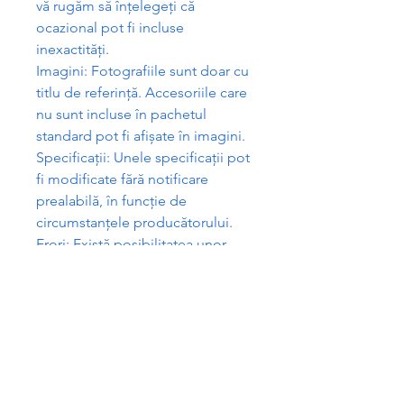
v
ă
rug
ă
m s
ă
în
ț
elege
ț
i c
ă
ocazional pot fi incluse
inexactit
ăț
i.
Imagini: Fotografiile sunt doar cu
titlu de referin
ță
. Accesoriile care
nu sunt incluse în pachetul
standard pot fi afi
ș
ate în imagini.
Specifica
ț
ii: Unele specifica
ț
ii pot
fi modificate f
ă
r
ă
notificare
prealabil
ă
, în func
ț
ie de
circumstan
ț
ele produc
ă
torului.
Erori: Exist
ă
posibilitatea unor
erori opera
ț
ionale.
Promo
ț
ii: Toate promo
ț
iile
postate pe site sunt valabile pân
ă
la epuizarea stocurilor.
Garan
ț
ie legitim
ă
:
Cu toate acestea, reglement
ă
rile
de mai sus nu se aplic
ă