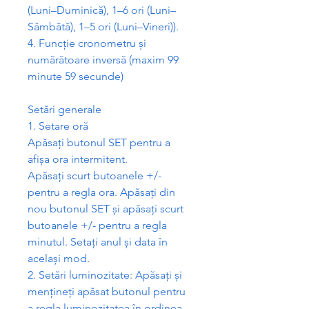
(Luni–Duminic
ă
), 1–6 ori (Luni–
Sâmb
ă
t
ă
), 1–5 ori (Luni–Vineri)).
4. Func
ț
ie cronometru
ș
i
num
ă
r
ă
toare invers
ă
(maxim 99
minute 59 secunde)
Set
ă
ri generale
1. Setare or
ă
Ap
ă
sa
ț
i butonul SET pentru a
afi
ș
a ora intermitent.
Ap
ă
sa
ț
i scurt butoanele +/-
pentru a regla ora. Ap
ă
sa
ț
i din
nou butonul SET
ș
i ap
ă
sa
ț
i scurt
butoanele +/- pentru a regla
minutul. Seta
ț
i anul
ș
i data în
acela
ș
i mod.
2. Set
ă
ri luminozitate: Ap
ă
sa
ț
i
ș
i
men
ț
ine
ț
i ap
ă
sat butonul pentru
a regla luminozitatea în ordinea