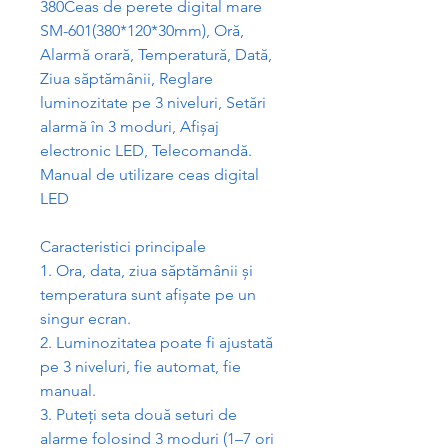
380Ceas de perete digital mare
SM-601(380*120*30mm), Or
ă
,
Alarm
ă
orar
ă
, Temperatur
ă
, Dat
ă
,
Ziua s
ă
pt
ă
mânii, Reglare
luminozitate pe 3 niveluri, Set
ă
ri
alarm
ă
în 3 moduri, Afi
ș
aj
electronic LED, Telecomand
ă.
Manual de utilizare ceas digital
LED
Caracteristici principale
1. Ora, data, ziua s
ă
pt
ă
mânii
ș
i
temperatura sunt afi
ș
ate pe un
singur ecran.
2. Luminozitatea poate fi ajustat
ă
pe 3 niveluri, fie automat, fie
manual.
3. Pute
ț
i seta dou
ă
seturi de
alarme folosind 3 moduri (1–7 ori