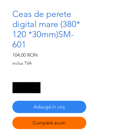
Ceas de perete
digital mare (380*
120 *30mm)SM-
601
Preț
104,00 RON
inclus TVA
Cantitate
*
Adaugă în coș
Cumpără acum