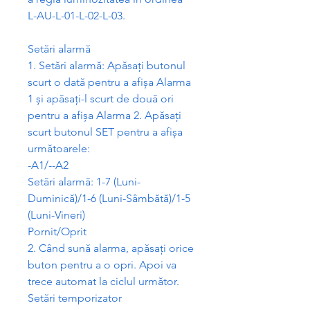
L-AU-L-01-L-02-L-03.
Set
ă
ri alarm
ă
1. Set
ă
ri alarm
ă
: Ap
ă
sa
ț
i butonul
scurt o dat
ă
pentru a afi
ș
a Alarma
1
ș
i ap
ă
sa
ț
i-l scurt de dou
ă
ori
pentru a afi
ș
a Alarma 2. Ap
ă
sa
ț
i
scurt butonul SET pentru a afi
ș
a
urm
ă
toarele:
-A1/--A2
Set
ă
ri alarm
ă
: 1-7 (Luni-
Duminic
ă
)/1-6 (Luni-Sâmb
ă
t
ă
)/1-5
(Luni-Vineri)
Pornit/Oprit
2. Când sun
ă
alarma, ap
ă
sa
ț
i orice
buton pentru a o opri. Apoi va
trece automat la ciclul urm
ă
tor.
Set
ă
ri temporizator