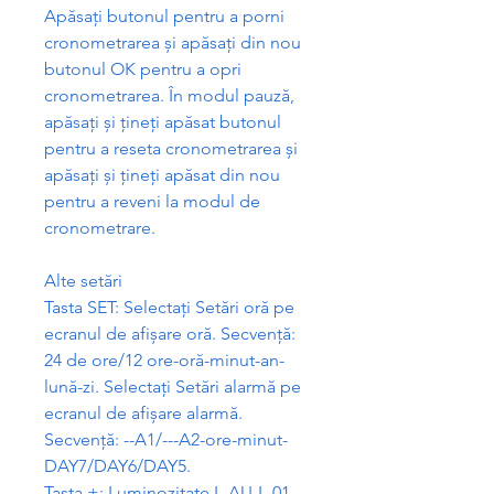
Ap
ă
sa
ț
i butonul pentru a porni
cronometrarea
ș
i ap
ă
sa
ț
i din nou
butonul OK pentru a opri
cronometrarea. În modul pauz
ă
,
ap
ă
sa
ț
i
ș
i
ț
ine
ț
i ap
ă
sat butonul
pentru a reseta cronometrarea
ș
i
ap
ă
sa
ț
i
ș
i
ț
ine
ț
i ap
ă
sat din nou
pentru a reveni la modul de
cronometrare.
Alte set
ă
ri
Tasta SET: Selecta
ț
i Set
ă
ri or
ă
pe
ecranul de afi
ș
are or
ă
. Secven
ță
:
24 de ore/12 ore-or
ă
-minut-an-
lun
ă
-zi. Selecta
ț
i Set
ă
ri alarm
ă
pe
ecranul de afi
ș
are alarm
ă
.
Secven
ță
: --A1/---A2-ore-minut-
DAY7/DAY6/DAY5.
Tasta +: Luminozitate L-AU-L-01-