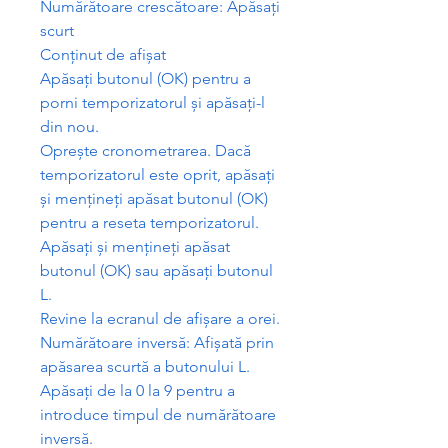
Num
ă
r
ă
toare cresc
ă
toare: Ap
ă
sa
ț
i
scurt
Con
ț
inut de afi
ș
at
Ap
ă
sa
ț
i butonul (OK) pentru a
porni temporizatorul
ș
i ap
ă
sa
ț
i-l
din nou.
Opre
ș
te cronometrarea. Dac
ă
temporizatorul este oprit, ap
ă
sa
ț
i
ș
i men
ț
ine
ț
i ap
ă
sat butonul (OK)
pentru a reseta temporizatorul.
Ap
ă
sa
ț
i
ș
i men
ț
ine
ț
i ap
ă
sat
butonul (OK) sau ap
ă
sa
ț
i butonul
L.
Revine la ecranul de afi
ș
are a orei.
Num
ă
r
ă
toare invers
ă
: Afi
ș
at
ă
prin
ap
ă
sarea scurt
ă
a butonului L.
Ap
ă
sa
ț
i de la 0 la 9 pentru a
introduce timpul de num
ă
r
ă
toare
invers
ă
.