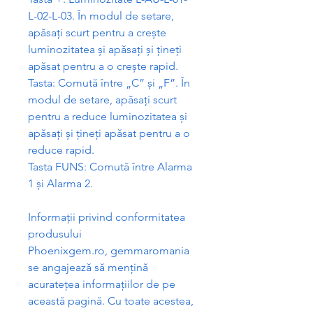
L-02-L-03. În modul de setare,
ap
ă
sa
ț
i scurt pentru a cre
ș
te
luminozitatea
ș
i ap
ă
sa
ț
i
ș
i
ț
ine
ț
i
ap
ă
sat pentru a o cre
ș
te rapid.
Tasta: Comut
ă
între „C”
ș
i „F”. În
modul de setare, ap
ă
sa
ț
i scurt
pentru a reduce luminozitatea
ș
i
ap
ă
sa
ț
i
ș
i
ț
ine
ț
i ap
ă
sat pentru a o
reduce rapid.
Tasta FUNS: Comut
ă
între Alarma
1
ș
i Alarma 2.
Informa
ț
ii privind conformitatea
produsului
Phoenixgem.ro, gemmaromania
se angajeaz
ă
s
ă
men
ț
in
ă
acurate
ț
ea informa
ț
iilor de pe
aceast
ă
pagin
ă
. Cu toate acestea,