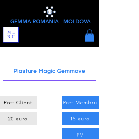
GEMMA ROMANIA - MOLDOVA
ME
NU
Plasture Magic Gemmove
Pret Client
Pret Membru
20 euro
15 euro
PV