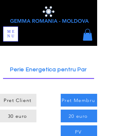
GEMMA ROMANIA - MOLDOVA
ME
NU
Perie Energetica pentru Par
Pret Client
Pret Membru
30 euro
20 euro
PV