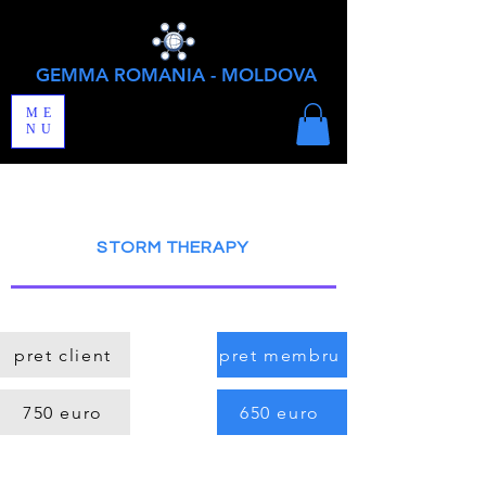
GEMMA ROMANIA - MOLDOVA
ME
NU
STORM THERAPY
pret client
pret membru
750 euro
650 euro