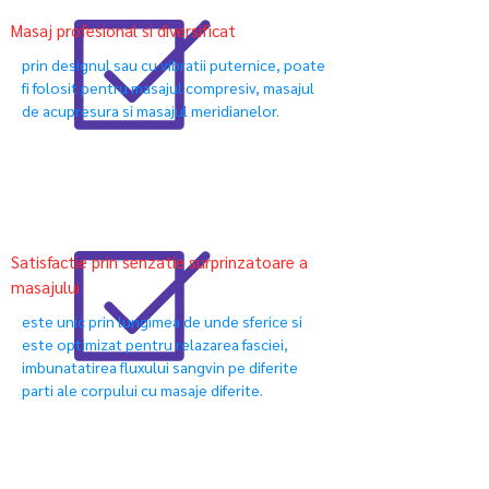
Masaj profesional si diversificat
prin designul sau cu vibratii puternice, poate
fi folosit pentru masajul compresiv, masajul
de acupresura si masajul meridianelor.
Satisfactie prin senzatie surprinzatoare a
masajului
este unic prin lungimea de unde sferice si
este optimizat pentru relazarea fasciei,
imbunatatirea fluxului sangvin pe diferite
parti ale corpului cu masaje diferite.