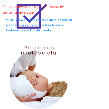
Cel mai convenient si primul dispozitiv
pentru terapia storm
Pentru convenienta a fost realizat a fi folosit
fara fir si incarcat o data sa functioneze
dontinuu peste 100 de minute.
Relaxarea
miofasciala