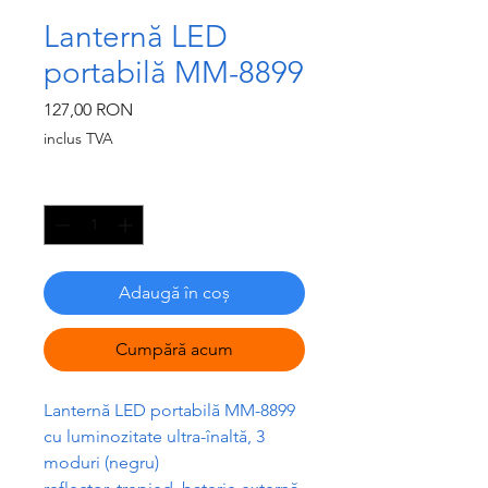
Lanternă LED
portabilă MM-8899
Preț
127,00 RON
inclus TVA
Cantitate
*
Adaugă în coș
Cumpără acum
Lantern
ă
LED portabil
ă
MM-8899
cu luminozitate ultra-înalt
ă
, 3
moduri (negru)