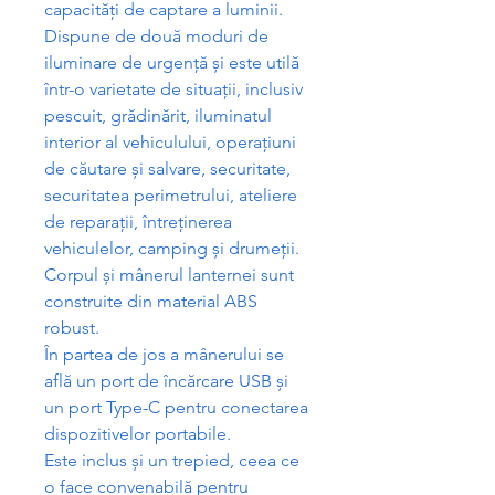
capacit
ăț
i de captare a luminii.
Dispune de dou
ă
moduri de
iluminare de urgen
ță
ș
i este util
ă
într-o varietate de situa
ț
ii, inclusiv
pescuit, gr
ă
din
ă
rit, iluminatul
interior al vehiculului, opera
ț
iuni
de c
ă
utare
ș
i salvare, securitate,
securitatea perimetrului, ateliere
de repara
ț
ii, între
ț
inerea
vehiculelor, camping
ș
i drume
ț
ii.
Corpul
ș
i mânerul lanternei sunt
construite din material ABS
robust.
În partea de jos a mânerului se
afl
ă
un port de înc
ă
rcare USB
ș
i
un port Type-C pentru conectarea
dispozitivelor portabile.
Este inclus
ș
i un trepied, ceea ce
o face convenabil
ă
pentru