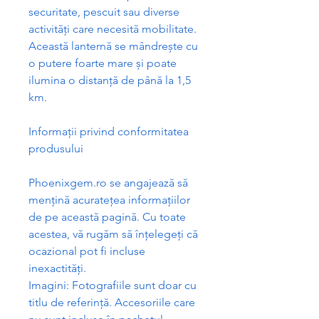
securitate, pescuit sau diverse
activit
ăț
i care necesit
ă
mobilitate.
Aceast
ă
lantern
ă
se mândre
ș
te cu
o putere foarte mare
ș
i poate
ilumina o distan
ță
de pân
ă
la 1,5
km.
Informa
ț
ii privind conformitatea
produsului
Phoenixgem.ro se angajeaz
ă
s
ă
men
ț
in
ă
acurate
ț
ea informa
ț
iilor
de pe aceast
ă
pagin
ă
. Cu toate
acestea, v
ă
rug
ă
m s
ă
în
ț
elege
ț
i c
ă
ocazional pot fi incluse
inexactit
ăț
i.
Imagini: Fotografiile sunt doar cu
titlu de referin
ță
. Accesoriile care