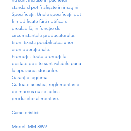
nu sunt incluse în pachetul
standard pot fi afi
ș
ate în imagini.
Specifica
ț
ii: Unele specifica
ț
ii pot
fi modificate f
ă
r
ă
notificare
prealabil
ă
, în func
ț
ie de
circumstan
ț
ele produc
ă
torului.
Erori: Exist
ă
posibilitatea unor
erori opera
ț
ionale.
Promo
ț
ii: Toate promo
ț
iile
postate pe site sunt valabile pân
ă
la epuizarea stocurilor.
Garan
ț
ie legitim
ă
:
Cu toate acestea, reglement
ă
rile
de mai sus nu se aplic
ă
produselor alimentare.
Caracteristici:
Model: MM-8899