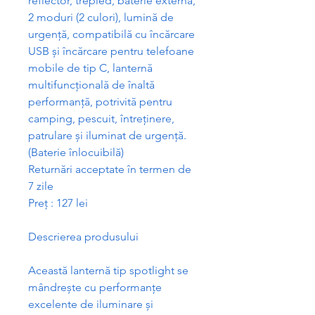
reflector, trepied, baterie extern
ă
,
2 moduri (2 culori), lumin
ă
de
urgen
ță
, compatibil
ă
cu înc
ă
rcare
USB
ș
i înc
ă
rcare pentru telefoane
mobile de tip C, lantern
ă
multifunc
ț
ional
ă
de înalt
ă
performan
ță
, potrivit
ă
pentru
camping, pescuit, între
ț
inere,
patrulare
ș
i iluminat de urgen
ță
.
(Baterie înlocuibilă)
Return
ă
ri acceptate în termen de
7 zile
Pre
ț
: 127 lei
Descrierea produsului
Aceast
ă
lantern
ă
tip spotlight se
mândre
ș
te cu performan
ț
e
excelente de iluminare
ș
i