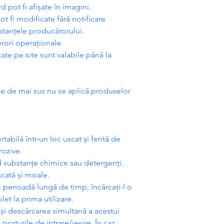
d pot fi afi
ș
ate în imagini.
pot fi modificate f
ă
r
ă
notificare
stan
ț
ele produc
ă
torului.
erori opera
ț
ionale.
tate pe site sunt valabile pân
ă
la
ile de mai sus nu se aplic
ă
produselor
rtabil
ă
într-un loc uscat
ș
i ferit
ă
de
rozive.
d substan
ț
e chimice sau detergen
ț
i.
cat
ă
ș
i moale.
o perioad
ă
lung
ă
de timp, înc
ă
rca
ț
i-l o
let la prima utilizare.
a
ș
i desc
ă
rcarea simultan
ă
a acestui
 porturile de intrare/ie
ș
ire. În caz