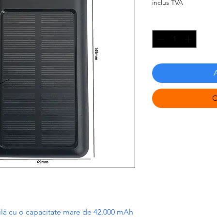
inclus TVA
Cantitate
*
C
l
ă
cu o capacitate mare de 42.000 mAh