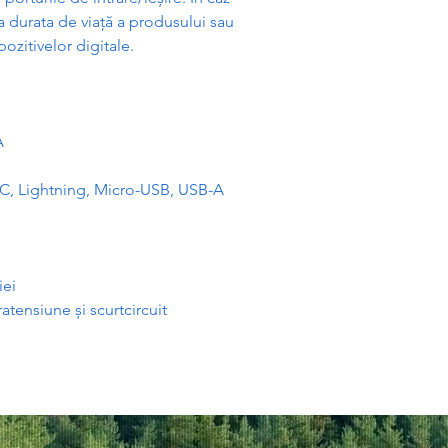
a durata de via
ță
a produsului sau
pozitivelor digitale.
A
-C, Lightning, Micro-USB, USB-A
iei
pratensiune
ș
i scurtcircuit