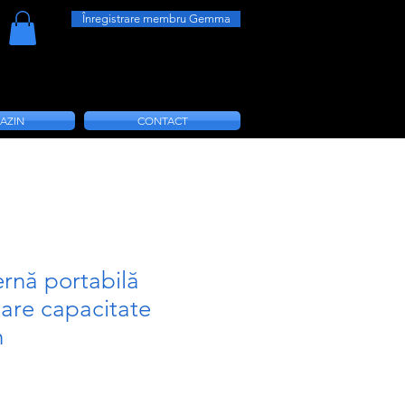
Înregistrare membru Gemma
AZIN
CONTACT
ernă portabilă
are capacitate
h