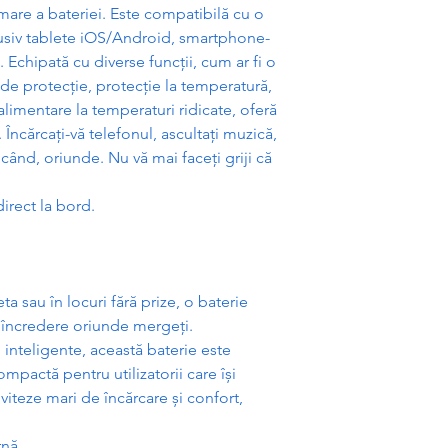
are a bateriei. Este compatibil
ă
cu o
lusiv tablete iOS/Android, smartphone-
i. Echipat
ă
cu diverse func
ț
ii, cum ar fi o
 de protec
ț
ie, protec
ț
ie la temperatur
ă
,
limentare la temperaturi ridicate, ofer
ă
 Înc
ă
rca
ț
i-v
ă
telefonul, asculta
ț
i muzic
ă
,
ricând, oriunde. Nu v
ă
mai face
ț
i griji c
ă
irect la bord.
eta sau în locuri f
ă
r
ă
prize, o baterie
încredere oriunde merge
ț
i.
i inteligente, aceast
ă
baterie este
compact
ă
pentru utilizatorii care î
ș
i
 viteze mari de înc
ă
rcare
ș
i confort,
rn
ă