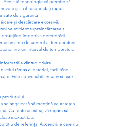
 – Aceast
ă
tehnologie v
ă
permite s
ă
e nevoie
ș
i s
ă
îl reconecta
ț
i rapid.
vansate de siguran
ță
c
ă
rcare
ș
i desc
ă
rcare excesiv
ă
,
revine eficient supraînc
ă
rcarea
ș
i
, protejând împotriva deterior
ă
rii.
 mecanisme de control al temperaturii
ateriei într-un interval de temperatur
ă
 informa
ț
iile dintr-o privire
nivelul r
ă
mas al bateriei, facilitând
rcare. Este convenabil, intuitiv
ș
i u
ș
or
ea produsului
 se angajeaz
ă
s
ă
men
ț
in
ă
acurate
ț
ea
in
ă
. Cu toate acestea, v
ă
rug
ă
m s
ă
cluse inexactit
ăț
i.
u titlu de referin
ță
. Accesoriile care nu