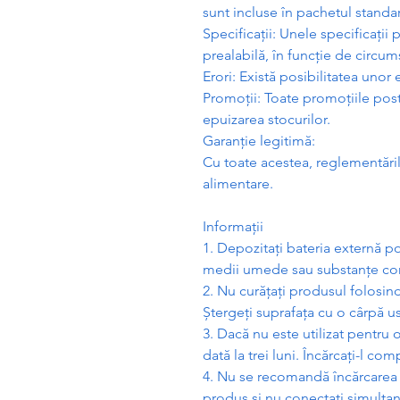
sunt incluse în pachetul standar
Specifica
ț
ii: Unele specifica
ț
ii 
prealabil
ă
, în func
ț
ie de circum
Erori: Exist
ă
posibilitatea unor 
Promo
ț
ii: Toate promo
ț
iile pos
epuizarea stocurilor.
Garan
ț
ie legitim
ă
:
Cu toate acestea, reglement
ă
r
alimentare.
Informa
ț
ii
1. Depozita
ț
i bateria extern
ă
po
medii umede sau substan
ț
e co
2. Nu cur
ăț
a
ț
i produsul folosin
Ș
terge
ț
i suprafa
ț
a cu o cârp
ă
us
3. Dac
ă
nu este utilizat pentru 
dat
ă
la trei luni. Înc
ă
rca
ț
i-l comp
4. Nu se recomand
ă
înc
ă
rcare
produs
ș
i nu conecta
ț
i simultan