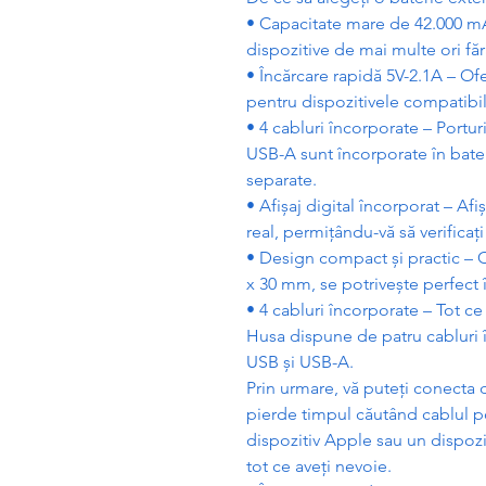
• Capacitate mare de 42.000 m
dispozitive de mai multe ori f
ă
r
• Înc
ă
rcare rapid
ă
5V-2.1A – Of
pentru dispozitivele compatibil
• 4 cabluri încorporate – Portu
USB-A sunt încorporate în bater
separate.
• Afi
ș
aj digital încorporat – Afi
ș
real, permi
ț
ându-v
ă
s
ă
verifica
ț
• Design compact
ș
i practic 
x 30 mm, se potrive
ș
te perfect 
• 4 cabluri încorporate – Tot ce
Husa dispune de patru cabluri 
USB
ș
i USB-A.
Prin urmare, v
ă
pute
ț
i conecta d
pierde timpul c
ă
utând cablul po
dispozitiv Apple sau un dispozi
tot ce ave
ț
i nevoie.