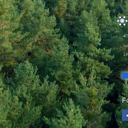
41
In
Lt
F