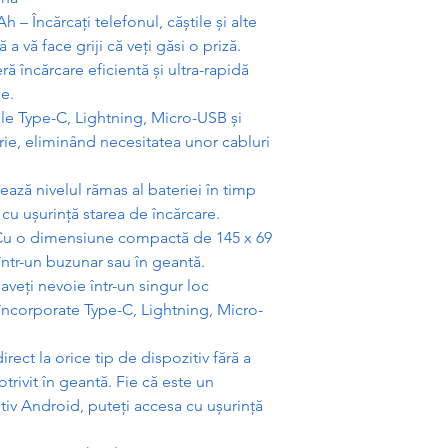
Ah – Înc
ă
rca
ț
i telefonul, c
ăș
tile
ș
i alte
ă
a v
ă
face griji c
ă
ve
ț
i g
ă
si o priz
ă
.
er
ă
înc
ă
rcare eficient
ă
ș
i ultra-rapid
ă
e.
rile Type-C, Lightning, Micro-USB
ș
i
ie, eliminând necesitatea unor cabluri
eaz
ă
nivelul r
ă
mas al bateriei în timp
i cu u
ș
urin
ță
starea de înc
ă
rcare.
– Cu o dimensiune compact
ă
de 145 x 69
într-un buzunar sau în geant
ă
.
 ave
ț
i nevoie într-un singur loc
încorporate Type-C, Lightning, Micro-
irect la orice tip de dispozitiv f
ă
r
ă
a
trivit în geant
ă
. Fie c
ă
este un
tiv Android, pute
ț
i accesa cu u
ș
urin
ță