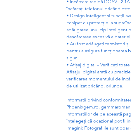
• Înc
ă
rcare rapid
ă
DC 5V - 2.1A
înc
ă
rca
ț
i telefonul oricând est
• Design inteligent
ș
i func
ț
ii a
Echipat cu protec
ț
ie la supraîn
ad
ă
ugarea unui cip inteligent p
desc
ă
rcarea excesiv
ă
a bateriei
• Au fost ad
ă
uga
ț
i termistori
ș
i
pentru a asigura func
ț
ionarea b
sigur.
• Afi
ș
aj digital – Verifica
ț
i toate
Afi
ș
ajul digital arat
ă
cu precizie 
verificarea momentului de înc
ă
de utilizat oricând, oriunde.
Informa
ț
ii privind conformitat
Phoenixgem.ro, gemmaromania
informa
ț
iilor de pe aceast
ă
pag
în
ț
elege
ț
i c
ă
ocazional pot fi in
Imagini: Fotografiile sunt doar c