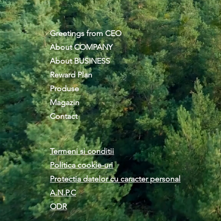
Greetings from CEO
About COMPANY
About BUSINESS
Reward Plan
Produse
Magazin
Contact
Termeni si conditii
Politica cookie-uri
Protectia datelor cu caracter personal
A.N.P.C
ODR