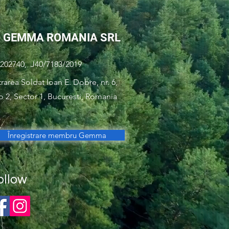
GEMMA ROMANIA SRL
202740, J40/7183/2019
trarea Soldat Ioan E. Dobre, nr. 6,
o 2, Sector 1, Bucuresti, Romania
Înregistrare membru Gemma
ollow