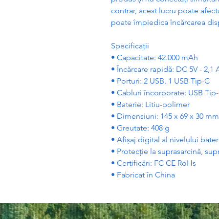
contrar, acest lucru poate afect
poate împiedica înc
ă
rcarea dis
Specifica
ț
ii
• Capacitate: 42.000 mAh
• Înc
ă
rcare rapid
ă
: DC 5V - 2,1 
• Porturi: 2 USB, 1 USB Tip-C
• Cabluri încorporate: USB Tip
• Baterie: Litiu-polimer
• Dimensiuni: 145 x 69 x 30 mm
• Greutate: 408 g
• Afi
ș
aj digital al nivelului bater
• Protec
ț
ie la suprasarcin
ă
, su
• Certific
ă
ri: FC CE RoHs
• Fabricat în China