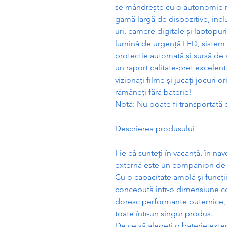
se mândre
ș
te cu o autonomie m
gam
ă
larg
ă
de dispozitive, inc
uri, camere digitale
ș
i laptopur
lumin
ă
de urgen
ță
LED, sistem
protec
ț
ie automat
ă
ș
i surs
ă
de a
un raport calitate-pre
ț
excelent.
viziona
ț
i filme
ș
i juca
ț
i jocuri o
r
ă
mâne
ț
i f
ă
r
ă
baterie!
Not
ă
: Nu poate fi transportat
ă
d
Descrierea produsului
Fie c
ă
sunte
ț
i în vacan
ță
, în nav
extern
ă
este un companion de 
Cu o capacitate ampl
ă
ș
i func
ț
i
conceput
ă
într-o dimensiune 
doresc performan
ț
e puternice,
toate într-un singur produs.
De ce s
ă
alege
ț
i o baterie exte