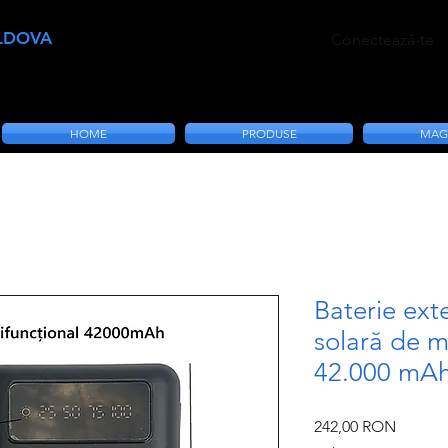
LDOVA
Conectează-te
HOME
PRODUSE
MAG
Baterie ext
solară de m
42.000 mA
Preț
242,00 RON