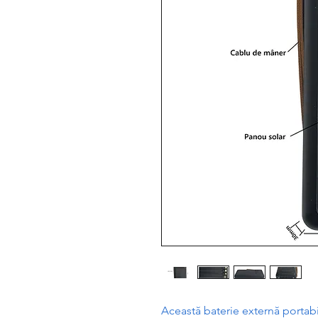
Aceast
ă
baterie extern
ă
portabi